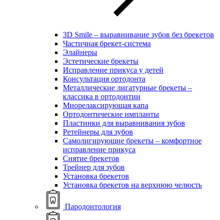
ЗD Smile – выравнивание зубов без брекетов
Частичная брекет-система
Элайнеры
Эстетические брекеты
Исправление прикуса у детей
Консультация ортодонта
Металлические лигатурные брекеты –
классика в ортодонтии
Миорелаксирующая капа
Ортодонтические импланты
Пластинки для выравнивания зубов
Ретейнеры для зубов
Самолигирующие брекеты – комфортное
исправление прикуса
Снятие брекетов
Трейнер для зубов
Установка брекетов
Установка брекетов на верхнюю челюсть
Пародонтология