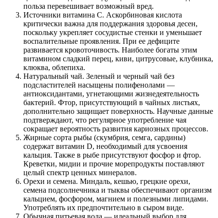
польза перевешивает возможный вред.
Источники витамина С. Аскорбиновая кислота
критически важна для поддержания здоровья десен,
поскольку укрепляет сосудистые стенки и уменьшает
воспалительные проявления. При ее дефиците
развивается кровоточивость. Наиболее богаты этим
витамином сладкий перец, киви, цитрусовые, клубника,
клюква, облепиха.
Натуральный чай. Зеленый и черный чай без
подсластителей насыщены полифенолами —
антиоксидантами, угнетающими жизнедеятельность
бактерий. Фтор, присутствующий в чайных листьях,
дополнительно защищает поверхность. Научные данные
подтверждают, что регулярное употребление чая
сокращает вероятность развития кариозных процессов.
Жирные сорта рыбы (скумбрия, семга, сардины)
содержат витамин D, необходимый для усвоения
кальция. Также в рыбе присутствуют фосфор и фтор.
Креветки, мидии и прочие морепродукты поставляют
целый спектр ценных минералов.
Орехи и семена. Миндаль, кешью, грецкие орехи,
семена подсолнечника и тыквы обеспечивают организм
кальцием, фосфором, магнием и полезными липидами.
Употреблять их предпочтительно в сыром виде.
Обычная питьевая вода — идеальный выбор для