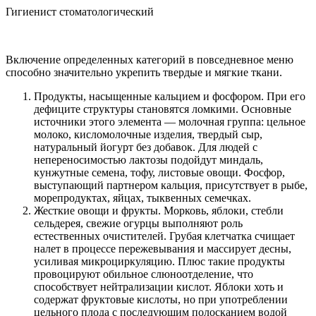
Гигиенист стоматологический
Включение определенных категорий в повседневное меню
способно значительно укрепить твердые и мягкие ткани.
Продукты, насыщенные кальцием и фосфором. При его
дефиците структуры становятся ломкими. Основные
источники этого элемента — молочная группа: цельное
молоко, кисломолочные изделия, твердый сыр,
натуральный йогурт без добавок. Для людей с
непереносимостью лактозы подойдут миндаль,
кунжутные семена, тофу, листовые овощи. Фосфор,
выступающий партнером кальция, присутствует в рыбе,
морепродуктах, яйцах, тыквенных семечках.
Жесткие овощи и фрукты. Морковь, яблоки, стебли
сельдерея, свежие огурцы выполняют роль
естественных очистителей. Грубая клетчатка счищает
налет в процессе пережевывания и массирует десны,
усиливая микроциркуляцию. Плюс такие продукты
провоцируют обильное слюноотделение, что
способствует нейтрализации кислот. Яблоки хоть и
содержат фруктовые кислоты, но при употреблении
цельного плода с последующим полосканием водой