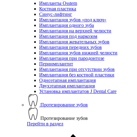
Импланты Osstem
Костная пластика
Синус-лифтинг
Имплантация зубов «под ключ»
Имплантация одного зуба
Имплантация на верхней челюсти
Имплантация под наркозом
Имплантация жевательных зубов
Имплантация передних зубов
Имплантация зубов нижней челюсти
Имплантация при пародонтозе
Периимплантит
Имплантация при отсутствии зубов
Имплантация без костной пластики
Одноэтапная имплантация
Двухэтапная имплантация
Установка имплантатов J Dental Care
Протезирование зубов
Протезирование зубов
Перейти в раздел