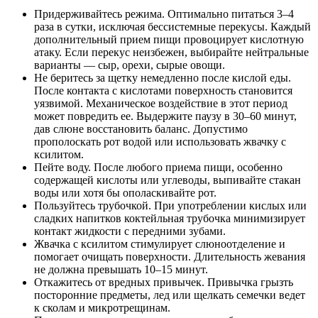
Придерживайтесь режима. Оптимально питаться 3–4
раза в сутки, исключая бессистемные перекусы. Каждый
дополнительный прием пищи провоцирует кислотную
атаку. Если перекус неизбежен, выбирайте нейтральные
варианты — сыр, орехи, сырые овощи.
Не беритесь за щетку немедленно после кислой еды.
После контакта с кислотами поверхность становится
уязвимой. Механическое воздействие в этот период
может повредить ее. Выдержите паузу в 30–60 минут,
дав слюне восстановить баланс. Допустимо
прополоскать рот водой или использовать жвачку с
ксилитом.
Пейте воду. После любого приема пищи, особенно
содержащей кислоты или углеводы, выпивайте стакан
воды или хотя бы ополаскивайте рот.
Пользуйтесь трубочкой. При употреблении кислых или
сладких напитков коктейльная трубочка минимизирует
контакт жидкости с передними зубами.
Жвачка с ксилитом стимулирует слюноотделение и
помогает очищать поверхности. Длительность жевания
не должна превышать 10–15 минут.
Откажитесь от вредных привычек. Привычка грызть
посторонние предметы, лед или щелкать семечки ведет
к сколам и микротрещинам.