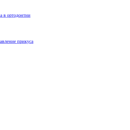
а в ортодонтии
авление прикуса