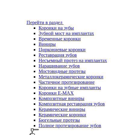
Перейти в раздел
Коронки на зубы
Зубной мост на имплантах
Временные коронки
Виниры
Циркониевые коронки
Реставрация зубов
Несъемный протез на имплантах
Наращивание зубов
Мостовидные протезы
Металлокерамические коронки
Частичное протезирование
Коронки на зубные импланты
Коронки E-MAX
Композитные виниры
Композитная реставрация зубов
Керамические виниры
Керамические коронки
Бюгельные протезы
Полное протезирование зубов