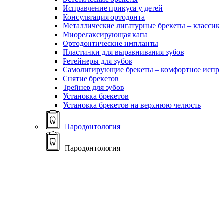
Исправление прикуса у детей
Консультация ортодонта
Металлические лигатурные брекеты – классик
Миорелаксирующая капа
Ортодонтические импланты
Пластинки для выравнивания зубов
Ретейнеры для зубов
Самолигирующие брекеты – комфортное испр
Снятие брекетов
Трейнер для зубов
Установка брекетов
Установка брекетов на верхнюю челюсть
Пародонтология
Пародонтология