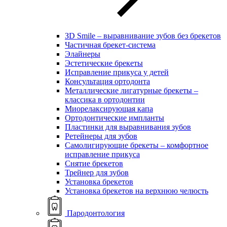
ЗD Smile – выравнивание зубов без брекетов
Частичная брекет-система
Элайнеры
Эстетические брекеты
Исправление прикуса у детей
Консультация ортодонта
Металлические лигатурные брекеты –
классика в ортодонтии
Миорелаксирующая капа
Ортодонтические импланты
Пластинки для выравнивания зубов
Ретейнеры для зубов
Самолигирующие брекеты – комфортное
исправление прикуса
Снятие брекетов
Трейнер для зубов
Установка брекетов
Установка брекетов на верхнюю челюсть
Пародонтология