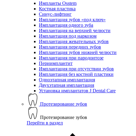
Импланты Osstem
Костная пластика
Синус-лифтинг
Имплантация зубов «под ключ»
Имплантация одного зуба
Имплантация на верхней челюсти
Имплантация под наркозом
Имплантация жевательных зубов
Имплантация передних зубов
Имплантация зубов нижней челюсти
Имплантация при пародонтозе
Периимплантит
Имплантация при отсутствии зубов
Имплантация без костной пластики
Одноэтапная имплантация
Двухэтапная имплантация
Установка имплантатов J Dental Care
Протезирование зубов
Протезирование зубов
Перейти в раздел