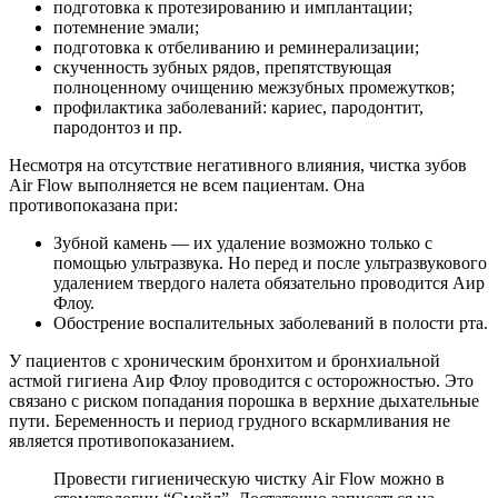
подготовка к протезированию и имплантации;
потемнение эмали;
подготовка к отбеливанию и реминерализации;
скученность зубных рядов, препятствующая
полноценному очищению межзубных промежутков;
профилактика заболеваний: кариес, пародонтит,
пародонтоз и пр.
Несмотря на отсутствие негативного влияния, чистка зубов
Air Flow выполняется не всем пациентам. Она
противопоказана при:
Зубной камень — их удаление возможно только с
помощью ультразвука. Но перед и после ультразвукового
удалением твердого налета обязательно проводится Аир
Флоу.
Обострение воспалительных заболеваний в полости рта.
У пациентов с хроническим бронхитом и бронхиальной
астмой гигиена Аир Флоу проводится с осторожностью. Это
связано с риском попадания порошка в верхние дыхательные
пути. Беременность и период грудного вскармливания не
является противопоказанием.
Провести гигиеническую чистку Air Flow можно в