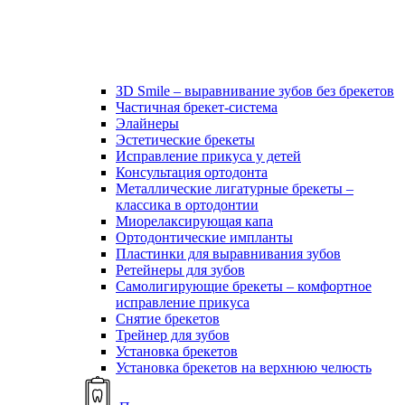
ЗD Smile – выравнивание зубов без брекетов
Частичная брекет-система
Элайнеры
Эстетические брекеты
Исправление прикуса у детей
Консультация ортодонта
Металлические лигатурные брекеты –
классика в ортодонтии
Миорелаксирующая капа
Ортодонтические импланты
Пластинки для выравнивания зубов
Ретейнеры для зубов
Самолигирующие брекеты – комфортное
исправление прикуса
Снятие брекетов
Трейнер для зубов
Установка брекетов
Установка брекетов на верхнюю челюсть