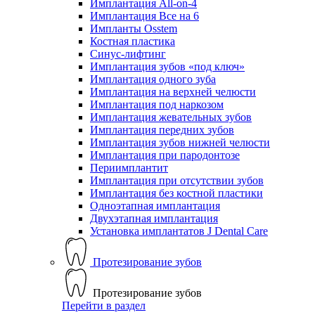
Имплантация All-on-4
Имплантация Все на 6
Импланты Osstem
Костная пластика
Синус-лифтинг
Имплантация зубов «под ключ»
Имплантация одного зуба
Имплантация на верхней челюсти
Имплантация под наркозом
Имплантация жевательных зубов
Имплантация передних зубов
Имплантация зубов нижней челюсти
Имплантация при пародонтозе
Периимплантит
Имплантация при отсутствии зубов
Имплантация без костной пластики
Одноэтапная имплантация
Двухэтапная имплантация
Установка имплантатов J Dental Care
Протезирование зубов
Протезирование зубов
Перейти в раздел