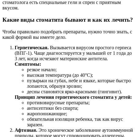
стоматолога есть специальные гели и спреи с приятным
вкусом.
Какие виды стоматита бывают и как их лечить?
Чтобы правильно подобрать препараты, нужно точно знать, с
какой формой вы имеете дело.
Герпетическая.
Вызывается вирусом простого герпеса
(ВПГ-1). Чаще диагностируется у малышей от 1 года до
3 лет, когда исчезают материнские антитела.
Симптомы:
резкое начало;
высокая температура (до 40°C);
пузырьки на губах, небе и языке, которые быстро
лопаются, образуя эрозии;
десны становятся ярко-красными (гингивит).
Принцип лечения герпетического стоматита у детей:
противовирусные препараты;
антисептики без спирта;
жаропонижающие;
обязательная изоляция ребенка, так как вирус
заразен.
Афтозная.
Это хроническое заболевание аутоиммунной
природы, которое могут спровоцировать аллергены,