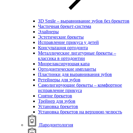
ЗD Smile – выравнивание зубов без брекетов
Частичная брекет-система
Элайнеры
Эстетические брекеты
Исправление прикуса у детей
Консультация ортодонта
Металлические лигатурные брекеты –
классика в ортодонтии
Миорелаксирующая капа
Ортодонтические импланты
Пластинки для выравнивания зубов
Ретейнеры для зубов
Самолигирующие брекеты – комфортное
исправление прикуса
Снятие брекетов
Трейнер для зубов
Установка брекетов
Установка брекетов на верхнюю челюсть
Пародонтология