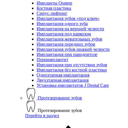
Импланты Osstem
Костная пластика
Синус-лифтинг
Имплантация зубов «под ключ»
Имплантация одного зуба
Имплантация на верхней челюсти
Имплантация под наркозом
Имплантация жевательных зубов
Имплантация передних зубов
Имплантация зубов нижней челюсти
Имплантация при пародонтозе
Периимплантит
Имплантация при отсутствии зубов
Имплантация без костной пластики
Одноэтапная имплантация
Двухэтапная имплантация
Установка имплантатов J Dental Care
Протезирование зубов
Протезирование зубов
Перейти в раздел