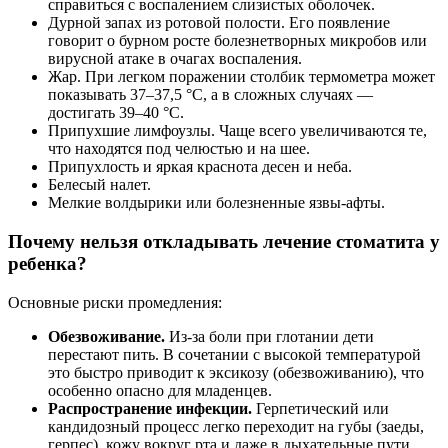
справиться с воспалением слизистых оболочек.
Дурной запах из ротовой полости. Его появление
говорит о бурном росте болезнетворных микробов или
вирусной атаке в очагах воспаления.
Жар. При легком поражении столбик термометра может
показывать 37–37,5 °C, а в сложных случаях —
достигать 39–40 °C.
Припухшие лимфоузлы. Чаще всего увеличиваются те,
что находятся под челюстью и на шее.
Припухлость и яркая краснота десен и неба.
Белесый налет.
Мелкие волдырики или болезненные язвы-афты.
Почему нельзя откладывать лечение стоматита у
ребенка?
Основные риски промедления:
Обезвоживание.
Из-за боли при глотании дети
перестают пить. В сочетании с высокой температурой
это быстро приводит к эксикозу (обезвоживанию), что
особенно опасно для младенцев.
Распространение инфекции.
Герпетический или
кандидозный процесс легко переходит на губы (заеды,
герпес), кожу вокруг рта и даже в дыхательные пути.