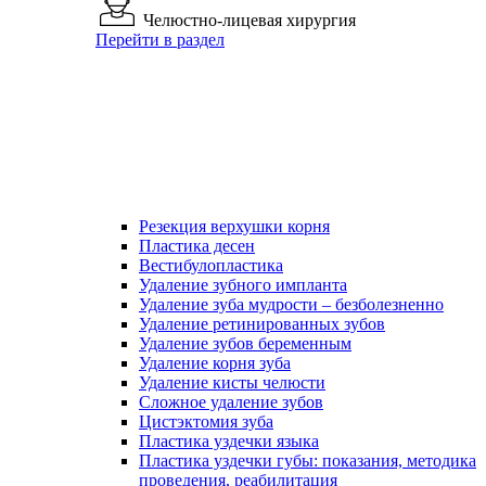
Челюстно-лицевая хирургия
Перейти в раздел
Резекция верхушки корня
Пластика десен
Вестибулопластика
Удаление зубного импланта
Удаление зуба мудрости – безболезненно
Удаление ретинированных зубов
Удаление зубов беременным
Удаление корня зуба
Удаление кисты челюсти
Сложное удаление зубов
Цистэктомия зуба
Пластика уздечки языка
Пластика уздечки губы: показания, методика
проведения, реабилитация