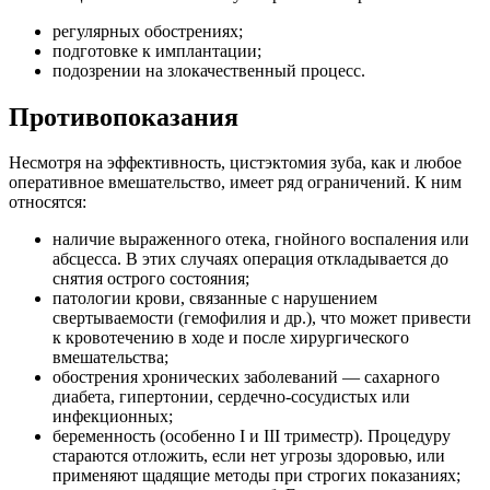
регулярных обострениях;
подготовке к имплантации;
подозрении на злокачественный процесс.
Противопоказания
Несмотря на эффективность, цистэктомия зуба, как и любое
оперативное вмешательство, имеет ряд ограничений. К ним
относятся:
наличие выраженного отека, гнойного воспаления или
абсцесса. В этих случаях операция откладывается до
снятия острого состояния;
патологии крови, связанные с нарушением
свертываемости (гемофилия и др.), что может привести
к кровотечению в ходе и после хирургического
вмешательства;
обострения хронических заболеваний — сахарного
диабета, гипертонии, сердечно-сосудистых или
инфекционных;
беременность (особенно I и III триместр). Процедуру
стараются отложить, если нет угрозы здоровью, или
применяют щадящие методы при строгих показаниях;