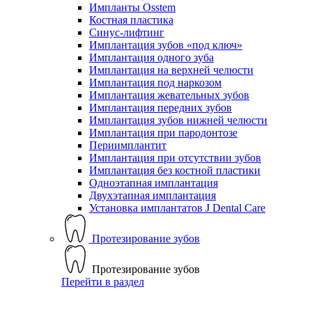
Импланты Osstem
Костная пластика
Синус-лифтинг
Имплантация зубов «под ключ»
Имплантация одного зуба
Имплантация на верхней челюсти
Имплантация под наркозом
Имплантация жевательных зубов
Имплантация передних зубов
Имплантация зубов нижней челюсти
Имплантация при пародонтозе
Периимплантит
Имплантация при отсутствии зубов
Имплантация без костной пластики
Одноэтапная имплантация
Двухэтапная имплантация
Установка имплантатов J Dental Care
Протезирование зубов
Протезирование зубов
Перейти в раздел