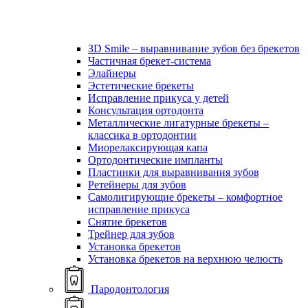
ЗD Smile – выравнивание зубов без брекетов
Частичная брекет-система
Элайнеры
Эстетические брекеты
Исправление прикуса у детей
Консультация ортодонта
Металлические лигатурные брекеты –
классика в ортодонтии
Миорелаксирующая капа
Ортодонтические импланты
Пластинки для выравнивания зубов
Ретейнеры для зубов
Самолигирующие брекеты – комфортное
исправление прикуса
Снятие брекетов
Трейнер для зубов
Установка брекетов
Установка брекетов на верхнюю челюсть
Пародонтология