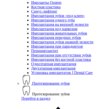
Импланты Osstem
Костная пластика
Синус-лифтинг
Имплантация зубов «под ключ»
Имплантация одного зуба
Имплантация на верхней челюсти
Имплантация под наркозом
Имплантация жевательных зубов
Имплантация передних зубов
Имплантация зубов нижней челюсти
Имплантация при пародонтозе
Периимплантит
Имплантация при отсутствии зубов
Имплантация без костной пластики
Одноэтапная имплантация
Двухэтапная имплантация
Установка имплантатов J Dental Care
Протезирование зубов
Протезирование зубов
Перейти в раздел