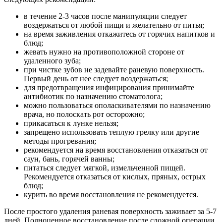
в течение 2-3 часов после манипуляции следует
воздержаться от любой пищи и желательно от питья;
на время заживления откажитесь от горячих напитков и
блюд;
жевать нужно на противоположной стороне от
удаленного зуба;
при чистке зубов не задевайте раневую поверхность.
Первый день от нее следует воздержаться;
для предотвращения инфицирования принимайте
антибиотик по назначению стоматолога;
можно пользоваться ополаскивателями по назначению
врача, но полоскать рот осторожно;
прикасаться к лунке нельзя;
запрещено использовать теплую грелку или другие
методы прогревания;
рекомендуется на время восстановления отказаться от
саун, бань, горячей ванны;
питаться следует мягкой, измельченной пищей.
Рекомендуется отказаться от кислых, пряных, острых
блюд;
курить во время восстановления не рекомендуется.
После простого удаления раневая поверхность заживает за 5-7
дней. Полноценное восстановление после сложной операции