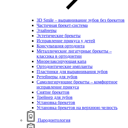
ЗD Smile – выравнивание зубов без брекетов
Частичная брекет-система
Элайнеры
Эстетические брекеты
Исправление прикуса у детей
Консультация ортодонта
Металлические лигатурные брекеты –
классика в ортодонтии
Миорелаксирующая капа
Ортодонтические импланты
Пластинки для выравнивания зубов
Ретейнеры для зубов
Самолигирующие брекеты – комфортное
исправление прикуса
Снятие брекетов
Трейнер для зубов
Установка брекетов
Установка брекетов на верхнюю челюсть
Пародонтология