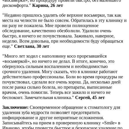
«восьмерки», но процедуру провели быстро, без малейшего
дискомфорта."
Карина, 26 лет
"Недавно пришлось удалять обе верхние восьмерки, так как
места на челюсти не было совсем. Обратилась в эту клинику и
ни разу не пожалела. Мне провели полноценное
обследование, качественно обезболили. Удалили очень
быстро, я ничего не почувствовала. Заживало, наверное,
неделю. Всем довольна, при необходимости буду обращаться
еще."
Светлана, 30 лет
"Много лет ходил с наполовину косо прорезавшейся
«восьмеркой», но ничего не делал. В итоге, конечно, это
обернулось сильным воспалением и необходимостью
срочного удаления. Могу сказать, что в клинике работают
действительно профессионалы. Боли во время процедуры не
почувствовал, сделали все очень хорош. Да, несколько дней
после ранка сильно болела, но препараты, выписанные
врачом, очень помогли. Теперь все зажило и ничего не
беспокоит. Замечательная клиника."
Сергей, 45 лет
Заключение:
Своевременное обращение к стоматологу для
удаления зуба мудрости позволяет предотвратить
инфицирование и другие неприятные осложнения.
Записывайтесь на прием в проверенную клинику «Smile» в
Иваново, чтобы провести быстрое и безопасное удаление по