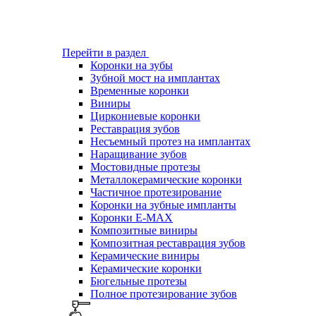
Перейти в раздел
Коронки на зубы
Зубной мост на имплантах
Временные коронки
Виниры
Циркониевые коронки
Реставрация зубов
Несъемный протез на имплантах
Наращивание зубов
Мостовидные протезы
Металлокерамические коронки
Частичное протезирование
Коронки на зубные импланты
Коронки E-MAX
Композитные виниры
Композитная реставрация зубов
Керамические виниры
Керамические коронки
Бюгельные протезы
Полное протезирование зубов