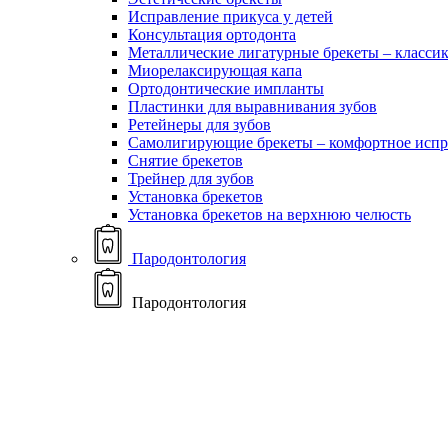
Исправление прикуса у детей
Консультация ортодонта
Металлические лигатурные брекеты – классик
Миорелаксирующая капа
Ортодонтические импланты
Пластинки для выравнивания зубов
Ретейнеры для зубов
Самолигирующие брекеты – комфортное испр
Снятие брекетов
Трейнер для зубов
Установка брекетов
Установка брекетов на верхнюю челюсть
Пародонтология
Пародонтология