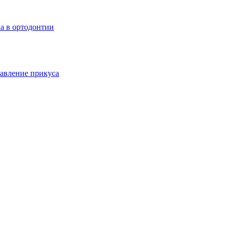
а в ортодонтии
авление прикуса