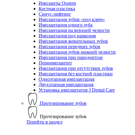
Импланты Osstem
Костная пластика
Синус-лифтинг
Имплантация зубов «под ключ»
Имплантация одного зуба
Имплантация на верхней челюсти
Имплантация под наркозом
Имплантация жевательных зубов
Имплантация передних зубов
Имплантация зубов нижней челюсти
Имплантация при пародонтозе
Периимплантит
Имплантация при отсутствии зубов
Имплантация без костной пластики
Одноэтапная имплантация
Двухэтапная имплантация
Установка имплантатов J Dental Care
Протезирование зубов
Протезирование зубов
Перейти в раздел