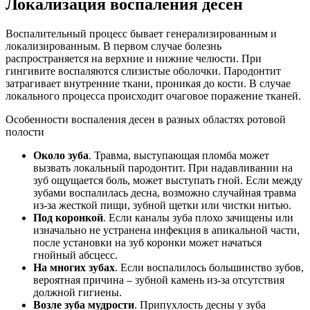
Локализация воспаления десен
Воспалительный процесс бывает генерализированным и
локализированным. В первом случае болезнь
распространяется на верхние и нижние челюсти. При
гингивите воспаляются слизистые оболочки. Пародонтит
затрагивает внутренние ткани, проникая до кости. В случае
локального процесса происходит очаговое поражение тканей.
Особенности воспаления десен в разных областях ротовой
полости
Около зуба
. Травма, выступающая пломба может
вызвать локальный пародонтит. При надавливании на
зуб ощущается боль, может выступать гной. Если между
зубами воспалилась десна, возможно случайная травма
из-за жесткой пищи, зубной щетки или чистки нитью.
Под коронкой
. Если каналы зуба плохо зачищены или
изначально не устранена инфекция в апикальной части,
после установки на зуб коронки может начаться
гнойный абсцесс.
На многих зубах
. Если воспалилось большинство зубов,
вероятная причина – зубной камень из-за отсутствия
должной гигиены.
Возле зуба мудрости
. Припухлость десны у зуба