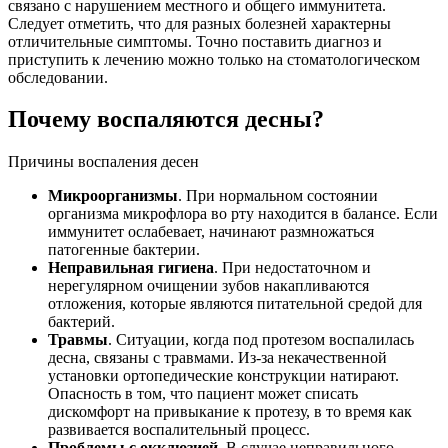
связано с нарушением местного и общего иммунитета.
Следует отметить, что для разных болезней характерны
отличительные симптомы. Точно поставить диагноз и
приступить к лечению можно только на стоматологическом
обследовании.
Почему воспаляются десны?
Причины воспаления десен
Микроорганизмы
. При нормальном состоянии
организма микрофлора во рту находится в балансе. Если
иммунитет ослабевает, начинают размножаться
патогенные бактерии.
Неправильная гигиена
. При недостаточном и
нерегулярном очищении зубов накапливаются
отложения, которые являются питательной средой для
бактерий.
Травмы
. Ситуации, когда под протезом воспалилась
десна, связаны с травмами. Из-за некачественной
установки ортопедические конструкции натирают.
Опасность в том, что пациент может списать
дискомфорт на привыкание к протезу, в то время как
развивается воспалительный процесс.
Проблемы с окклюзией
. В случае неправильного