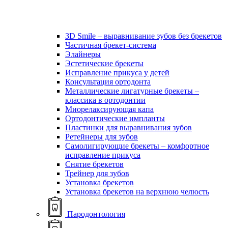
ЗD Smile – выравнивание зубов без брекетов
Частичная брекет-система
Элайнеры
Эстетические брекеты
Исправление прикуса у детей
Консультация ортодонта
Металлические лигатурные брекеты –
классика в ортодонтии
Миорелаксирующая капа
Ортодонтические импланты
Пластинки для выравнивания зубов
Ретейнеры для зубов
Самолигирующие брекеты – комфортное
исправление прикуса
Снятие брекетов
Трейнер для зубов
Установка брекетов
Установка брекетов на верхнюю челюсть
Пародонтология