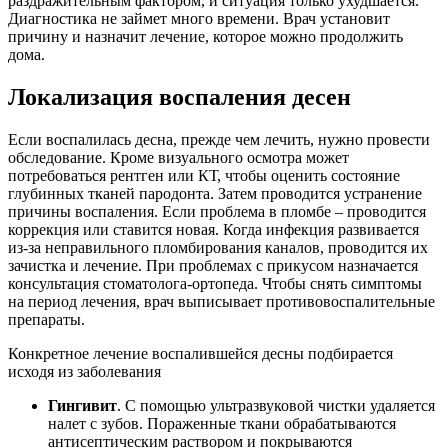
раздражительным фактором, и ситуация только ухудшается.
Диагностика не займет много времени. Врач установит
причину и назначит лечение, которое можно продолжить
дома.
Локализация воспаления десен
Если воспалилась десна, прежде чем лечить, нужно провести
обследование. Кроме визуального осмотра может
потребоваться рентген или КТ, чтобы оценить состояние
глубинных тканей пародонта. Затем проводится устранение
причины воспаления. Если проблема в пломбе – проводится
коррекция или ставится новая. Когда инфекция развивается
из-за неправильного пломбирования каналов, проводится их
зачистка и лечение. При проблемах с прикусом назначается
консультация стоматолога-ортопеда. Чтобы снять симптомы
на период лечения, врач выписывает противовоспалительные
препараты.
Конкретное лечение воспалившейся десны подбирается
исходя из заболевания
Гингивит
. С помощью ультразвуковой чистки удаляется
налет с зубов. Пораженные ткани обрабатываются
антисептическим раствором и покрываются