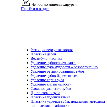
Челюстно-лицевая хирургия
Перейти в раздел
Резекция верхушки корня
Пластика десен
Вестибулопластика
Удаление зубного импланта
Удаление зуба мудрости – безболезненно
Удаление ретинированных зубов
Удаление зубов беременным
Удаление корня зуба
Удаление кисты челюсти
Сложное удаление зубов
Цистэктомия зуба
Пластика уздечки языка
Пластика уздечки губы: показания, методика
проведения, реабилитация