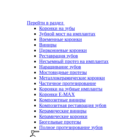
Перейти в раздел
Коронки на зубы
Зубной мост на имплантах
Временные коронки
Виниры
Циркониевые коронки
Реставрация зубов
Несъемный протез на имплантах
Наращивание зубов
Мостовидные протезы
Металлокерамические коронки
Частичное протезирование
Коронки на зубные импланты
Коронки E-MAX
Композитные виниры
Композитная реставрация зубов
Керамические виниры
Керамические коронки
Бюгельные протезы
Полное протезирование зубов