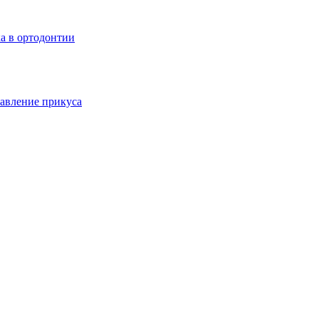
а в ортодонтии
авление прикуса