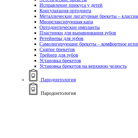
Исправление прикуса у детей
Консультация ортодонта
Металлические лигатурные брекеты – классик
Миорелаксирующая капа
Ортодонтические импланты
Пластинки для выравнивания зубов
Ретейнеры для зубов
Самолигирующие брекеты – комфортное испр
Снятие брекетов
Трейнер для зубов
Установка брекетов
Установка брекетов на верхнюю челюсть
Пародонтология
Пародонтология