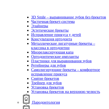
ЗD Smile – выравнивание зубов без брекетов
Частичная брекет-система
Элайнеры
Эстетические брекеты
Исправление прикуса у детей
Консультация ортодонта
Металлические лигатурные брекеты –
классика в ортодонтии
Миорелаксирующая капа
Ортодонтические импланты
Пластинки для выравнивания зубов
Ретейнеры для зубов
Самолигирующие брекеты – комфортное
исправление прикуса
Снятие брекетов
Трейнер для зубов
Установка брекетов
Установка брекетов на верхнюю челюсть
Пародонтология