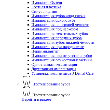
Импланты Osstem
Костная пластика
Синус-лифтинг
Имплантация зубов «под ключ»
Имплантация одного зуба
Имплантация на верхней челюсти
Имплантация под наркозом
Имплантация жевательных зубов
Имплантация передних зубов
Имплантация зубов нижней челюсти
Имплантация при пародонтозе
Периимплантит
Имплантация при отсутствии зубов
Имплантация без костной пластики
Одноэтапная имплантация
Двухэтапная имплантация
Установка имплантатов J Dental Care
Протезирование зубов
Протезирование зубов
Перейти в раздел