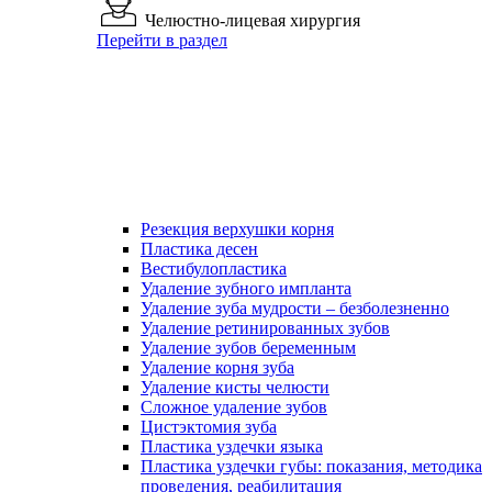
Челюстно-лицевая хирургия
Перейти в раздел
Резекция верхушки корня
Пластика десен
Вестибулопластика
Удаление зубного импланта
Удаление зуба мудрости – безболезненно
Удаление ретинированных зубов
Удаление зубов беременным
Удаление корня зуба
Удаление кисты челюсти
Сложное удаление зубов
Цистэктомия зуба
Пластика уздечки языка
Пластика уздечки губы: показания, методика
проведения, реабилитация