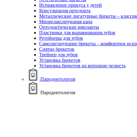
Исправление прикуса у детей
Консультация ортодонта
Металлические лигатурные брекеты – классик
Миорелаксирующая капа
Ортодонтические импланты
Пластинки для выравнивания зубов
Ретейнеры для зубов
Самолигирующие брекеты – комфортное испр
Снятие брекетов
Трейнер для зубов
Установка брекетов
Установка брекетов на верхнюю челюсть
Пародонтология
Пародонтология