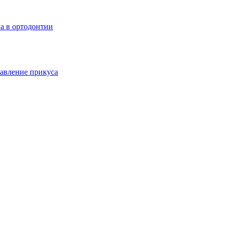
а в ортодонтии
авление прикуса