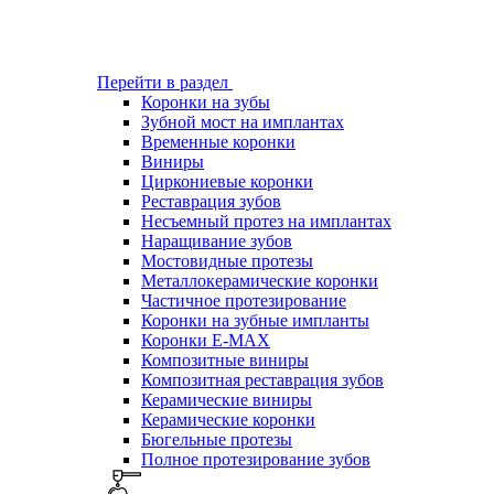
Перейти в раздел
Коронки на зубы
Зубной мост на имплантах
Временные коронки
Виниры
Циркониевые коронки
Реставрация зубов
Несъемный протез на имплантах
Наращивание зубов
Мостовидные протезы
Металлокерамические коронки
Частичное протезирование
Коронки на зубные импланты
Коронки E-MAX
Композитные виниры
Композитная реставрация зубов
Керамические виниры
Керамические коронки
Бюгельные протезы
Полное протезирование зубов