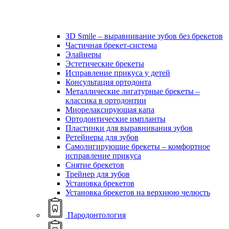
ЗD Smile – выравнивание зубов без брекетов
Частичная брекет-система
Элайнеры
Эстетические брекеты
Исправление прикуса у детей
Консультация ортодонта
Металлические лигатурные брекеты –
классика в ортодонтии
Миорелаксирующая капа
Ортодонтические импланты
Пластинки для выравнивания зубов
Ретейнеры для зубов
Самолигирующие брекеты – комфортное
исправление прикуса
Снятие брекетов
Трейнер для зубов
Установка брекетов
Установка брекетов на верхнюю челюсть
Пародонтология