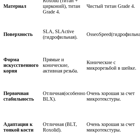
Roxolid (титан +
Материал
цирконий), титан
Чистый титан Grade 4.
Grade 4.
SLA, SLActive
Поверхность
OsseoSpeed(гидрофильна
(гидрофильная).
Форма
Прямые и
Конические с
искусственного
конические,
микрорезьбой в шейке.
корня
активная резьба.
Первичная
Отличная(особенно
Очень хорошая за счет
стабильность
BLX).
микротекстуры.
Адаптация к
Отличная (BLT,
Очень хорошая за счет
тонкой кости
Roxolid).
микротекстуры.