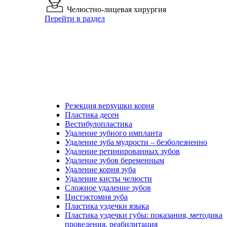
Челюстно-лицевая хирургия
Перейти в раздел
Резекция верхушки корня
Пластика десен
Вестибулопластика
Удаление зубного импланта
Удаление зуба мудрости – безболезненно
Удаление ретинированных зубов
Удаление зубов беременным
Удаление корня зуба
Удаление кисты челюсти
Сложное удаление зубов
Цистэктомия зуба
Пластика уздечки языка
Пластика уздечки губы: показания, методика
проведения, реабилитация