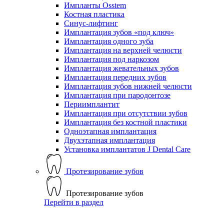
Импланты Osstem
Костная пластика
Синус-лифтинг
Имплантация зубов «под ключ»
Имплантация одного зуба
Имплантация на верхней челюсти
Имплантация под наркозом
Имплантация жевательных зубов
Имплантация передних зубов
Имплантация зубов нижней челюсти
Имплантация при пародонтозе
Периимплантит
Имплантация при отсутствии зубов
Имплантация без костной пластики
Одноэтапная имплантация
Двухэтапная имплантация
Установка имплантатов J Dental Care
Протезирование зубов
Протезирование зубов
Перейти в раздел