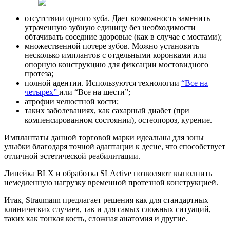
отсутствии одного зуба. Дает возможность заменить
утраченную зубную единицу без необходимости
обтачивать соседние здоровые (как в случае с мостами);
множественной потере зубов. Можно установить
несколько имплантов с отдельными коронками или
опорную конструкцию для фиксации мостовидного
протеза;
полной адентии. Используются технологии
“Все на
четырех”
или “Все на шести”;
атрофии челюстной кости;
таких заболеваниях, как сахарный диабет (при
компенсированном состоянии), остеопороз, курение.
Имплантаты данной торговой марки идеальны для зоны
улыбки благодаря точной адаптации к десне, что способствует
отличной эстетической реабилитации.
Линейка BLX и обработка SLActive позволяют выполнить
немедленную нагрузку временной протезной конструкцией.
Итак, Straumann предлагает решения как для стандартных
клинических случаев, так и для самых сложных ситуаций,
таких как тонкая кость, сложная анатомия и другие.