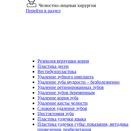
Челюстно-лицевая хирургия
Перейти в раздел
Резекция верхушки корня
Пластика десен
Вестибулопластика
Удаление зубного импланта
Удаление зуба мудрости – безболезненно
Удаление ретинированных зубов
Удаление зубов беременным
Удаление корня зуба
Удаление кисты челюсти
Сложное удаление зубов
Цистэктомия зуба
Пластика уздечки языка
Пластика уздечки губы: показания, методика
проведения, реабилитация