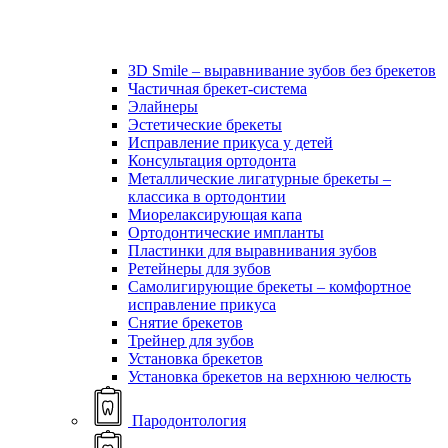
ЗD Smile – выравнивание зубов без брекетов
Частичная брекет-система
Элайнеры
Эстетические брекеты
Исправление прикуса у детей
Консультация ортодонта
Металлические лигатурные брекеты –
классика в ортодонтии
Миорелаксирующая капа
Ортодонтические импланты
Пластинки для выравнивания зубов
Ретейнеры для зубов
Самолигирующие брекеты – комфортное
исправление прикуса
Снятие брекетов
Трейнер для зубов
Установка брекетов
Установка брекетов на верхнюю челюсть
Пародонтология