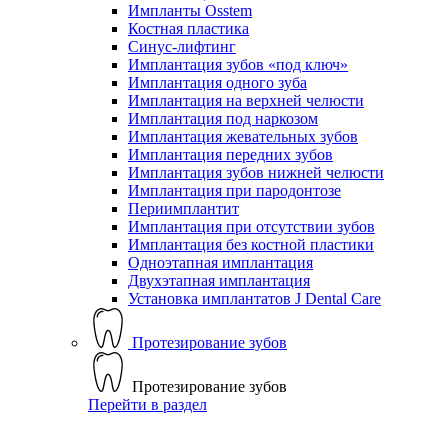
Импланты Osstem
Костная пластика
Синус-лифтинг
Имплантация зубов «под ключ»
Имплантация одного зуба
Имплантация на верхней челюсти
Имплантация под наркозом
Имплантация жевательных зубов
Имплантация передних зубов
Имплантация зубов нижней челюсти
Имплантация при пародонтозе
Периимплантит
Имплантация при отсутствии зубов
Имплантация без костной пластики
Одноэтапная имплантация
Двухэтапная имплантация
Установка имплантатов J Dental Care
Протезирование зубов
Протезирование зубов
Перейти в раздел